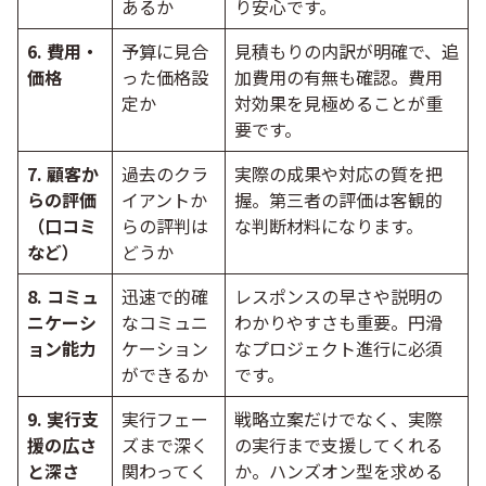
あるか
り安心です。
6. 費用・
予算に見合
見積もりの内訳が明確で、追
価格
った価格設
加費用の有無も確認。費用
定か
対効果を見極めることが重
要です。
7. 顧客か
過去のクラ
実際の成果や対応の質を把
らの評価
イアントか
握。第三者の評価は客観的
（口コミ
らの評判は
な判断材料になります。
など）
どうか
8. コミュ
迅速で的確
レスポンスの早さや説明の
ニケーシ
なコミュニ
わかりやすさも重要。円滑
ョン能力
ケーション
なプロジェクト進行に必須
ができるか
です。
9. 実行支
実行フェー
戦略立案だけでなく、実際
援の広さ
ズまで深く
の実行まで支援してくれる
と深さ
関わってく
か。ハンズオン型を求める