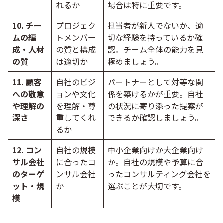
れるか
場合は特に重要です。
10. チー
プロジェク
担当者が新人でないか、適
ムの編
トメンバー
切な経験を持っているか確
成・人材
の質と構成
認。チーム全体の能力を見
の質
は適切か
極めましょう。
11. 顧客
自社のビジ
パートナーとして対等な関
への敬意
ョンや文化
係を築けるかが重要。自社
や理解の
を理解・尊
の状況に寄り添った提案が
深さ
重してくれ
できるか確認しましょう。
るか
12. コン
自社の規模
中小企業向けか大企業向け
サル会社
に合ったコ
か。自社の規模や予算に合
のターゲ
ンサル会社
ったコンサルティング会社を
ット・規
か
選ぶことが大切です。
模