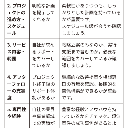
2. プロジ
明確な計画
柔軟性がありつつも、しっ
ェクトの
を提示して
かりとした計画を持っている
進め方・
くれるか
かが重要です。
スケジュ
スケジュール感が合うか確認
ール
しましょう。
3. サービ
自社が求め
戦略立案のみなのか、実行
ス内容・
るサポート
支援まで含むのか。必要な
範囲
をカバーし
範囲をカバーしているか確
ているか
認しましょう。
4. アフタ
プロジェク
継続的な改善提案や相談窓
ーフォロ
ト終了後の
口の有無を確認。長期的な
ーの充実
サポート体
関係構築ができるかが重要
度
制があるか
です。
5. 専門性
自社の業界
豊富な経験とノウハウを持
や経験
や事業領域
っているかをチェック。類似
での実績が
案件の成功事例があるとよ