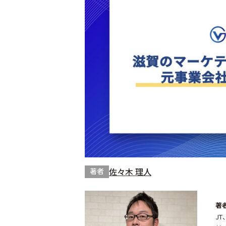
佐々木 理人
著者
著
JT