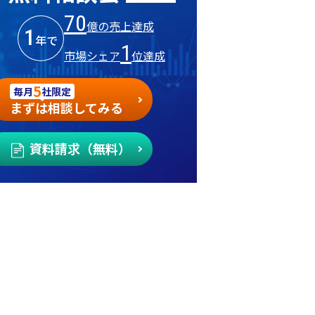
70
億の売上達成
1
年で
1
市場シェア
位達成
5
毎月
社限定
まずは相談してみる
資料請求（無料）