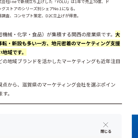
式会社I-neで新規立ち上げした「YOLU」は1年で売上70億、ド
ッグストアのシリーズ別シェアNo.1になる。
場調査、コンセプト策定、D2C立上げが得意。
密機械・化学・食品）が集積する関西の産業県です。
大
移転・新設も多い一方、地元密着のマーケティング支援
い地域です。
どの地域ブランドを活かしたマーケティングも近年注目
視点から、滋賀県のマーケティング会社を選ぶポイン
ます。