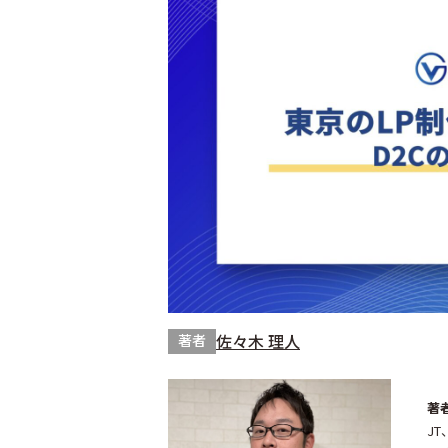
佐々木 理人
著者
著
JT