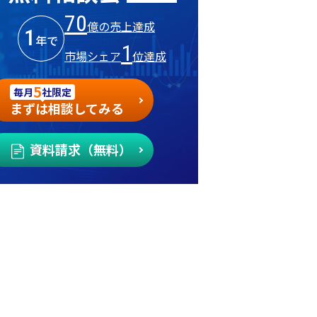
70
億の売上達成
1
年で
1
市場シェア
位達成
5
毎月
社限定
まずは相談してみる
資料請求（無料）