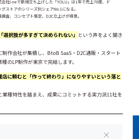
式会社I-neで新規立ち上げした「YOLU」は1年で売上70億、ド
ッグストアのシリーズ別シェアNo.1になる。
場調査、コンセプト策定、D2C立上げが得意。
「選択肢が多すぎて決められない」
という声をよく聞き
作会社が集積し、BtoB SaaS・D2C通販・スタート
種のLP制作が東京で完結します。
理店に頼むと「作って終わり」になりやすいという落と
と業種特性を踏まえ、成果にコミットする実力派11社を