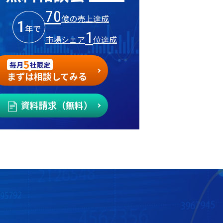
70
億の売上達成
1
年で
1
市場シェア
位達成
5
毎月
社限定
まずは相談してみる
資料請求（無料）