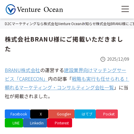
D2Cマーケティングなら株式会社Venture Ocean
お知らせ
株式会社BRANU様に
株式会社BRANU様にご掲載いただきまし
た
2025/12/09
BRANU株式会社
の運営する
建設業界向けマッチングサー
ビス「CAREECON」
内の記事「
戦略も実行も任せられる！
頼れるマーケティング・コンサルティング会社一覧
」に当
社が掲載されました。
Facebook
X
Google+
はてブ
Pocket
LINE
Linkedin
Pinterest