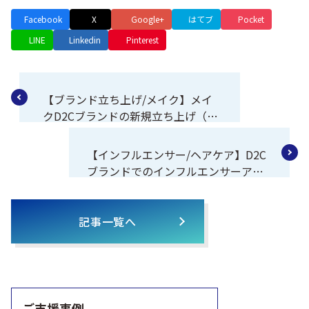
Facebook
X
Google+
はてブ
Pocket
LINE
Linkedin
Pinterest
【ブランド立ち上げ/メイク】メイ
クD2Cブランドの新規立ち上げ（競
合品に対して購入意向120％）
【インフルエンサー/ヘアケア】D2C
ブランドでのインフルエンサーアサ
インご支援（100万インプレッショ
ン超え）
記事一覧へ
ご支援事例