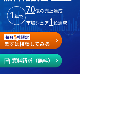
70
億の売上達成
1
年で
1
市場シェア
位達成
5
毎月
社限定
まずは相談してみる
資料請求（無料）