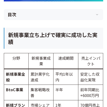
目次
新規事業立ち上げで確実に成功した実
績
分野
新規事業成
達成期間
売上インパ
果
クト
新規事業全
累計黒字化
平均1年以
安定した収
般
達成
内
益化実現
BtoC事業
集客戦略改
半年
前年同期比
善
+6000万円
新規ブラン
市場シェア
1年
70億円売上