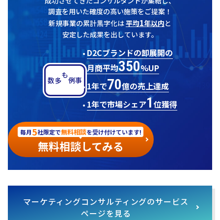
成功させてきたコンサルタントが集結し、
調査を用いた確度の高い施策をご提案！
1
新規事業の累計黒字化は
平均
年以内
と
安定した成果を出しています。
D2Cブランドの卸展開の
350
月商平均
%UP
70
多数
事例も
1年で
億の売上達成
1
1年で市場シェア
位獲得
5
無料相談
毎月
社限定で
を受け付けています!
無料相談してみる
マーケティングコンサルティングのサービス
ページを見る