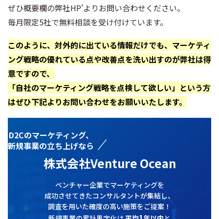
ぜひ概要欄の弊社HP’よりお問い合わせください。
毎月限定5社で無料相談を受け付けています。
このように、対外的に出ている情報だけでも、マーケティ
ング戦略の優れている点や改善点を洗い出すのが弊社は得
意ですので、
「
自社のマーケティング戦略を点検して欲しい」という方
はぜひ下記よりお問い合わせをお願いいたします。
D2Cのマーケティング、
新規事業の立ち上げなら
株式会社Venture Ocean
ベンチャー企業でマーケティングを
成功させてきたコンサルタントが集結し、
調査を用いた確度の高い施策をご提案！
1
新規事業の累計黒字化は
平均
年以内
と