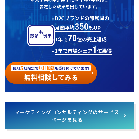
安定した成果を出しています。
D2Cブランドの卸展開の
350
月商平均
%UP
70
多数
事例も
1年で
億の売上達成
1
1年で市場シェア
位獲得
5
無料相談
毎月
社限定で
を受け付けています!
無料相談してみる
マーケティングコンサルティングのサービス
ページを見る