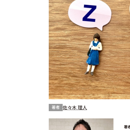
佐々木 理人
著者
著