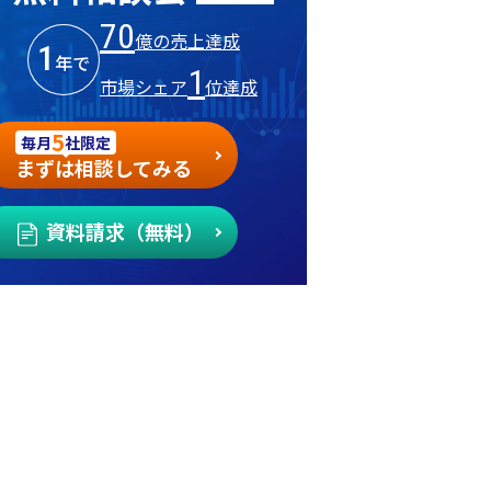
70
億の売上達成
1
年で
1
市場シェア
位達成
5
毎月
社限定
まずは相談してみる
資料請求（無料）