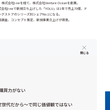
、株式会社I-neを経て、株式会社Venture Oceanを創業。
式会社I-neで新規立ち上げした「YOLU」は1年で売上70億、ド
ッグストアのシリーズ別シェアNo.1になる。
場調査、コンセプト策定、新規事業立上げが得意。
購買力がない
Z世代だから～で同じ価値観ではない