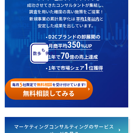
成功させてきたコンサルタントが集結し、
調査を用いた確度の高い施策をご提案！
1
新規事業の累計黒字化は
平均
年以内
と
安定した成果を出しています。
D2Cブランドの卸展開の
350
月商平均
%UP
70
多数
事例も
1年で
億の売上達成
1
1年で市場シェア
位獲得
5
無料相談
毎月
社限定で
を受け付けています!
無料相談してみる
マーケティングコンサルティングのサービス