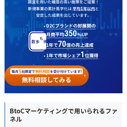
調査を用いた確度の高い施策をご提案！
1
新規事業の累計黒字化は
平均
年以内
と
安定した成果を出しています。
D2Cブランドの卸展開の
350
月商平均
%UP
70
多数
事例も
1年で
億の売上達成
1
1年で市場シェア
位獲得
5
無料相談
毎月
社限定で
を受け付けています!
無料相談してみる
BtoCマーケティングで用いられるファ
ネル