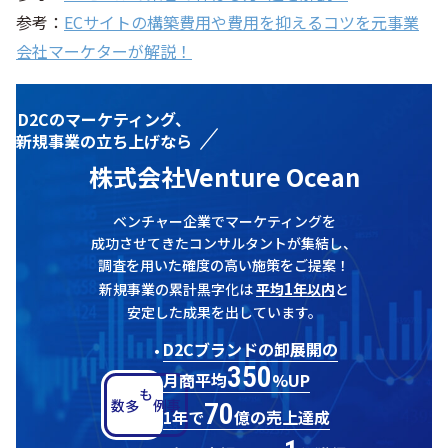
参考：
ECサイトの構築費用や費用を抑えるコツを元事業
会社マーケターが解説！
D2Cのマーケティング、
新規事業の立ち上げなら
株式会社Venture Ocean
ベンチャー企業でマーケティングを
成功させてきたコンサルタントが集結し、
調査を用いた確度の高い施策をご提案！
1
新規事業の累計黒字化は
平均
年以内
と
安定した成果を出しています。
D2Cブランドの卸展開の
350
月商平均
%UP
70
多数
事例も
1年で
億の売上達成