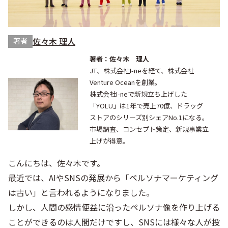
佐々木 理人
著者
著者：佐々木 理人
JT、株式会社I-neを経て、株式会社
Venture Oceanを創業。
株式会社I-neで新規立ち上げした
「YOLU」は1年で売上70億、ドラッグ
ストアのシリーズ別シェアNo.1になる。
市場調査、コンセプト策定、新規事業立
上げが得意。
こんにちは、佐々木です。
最近では、AIやSNSの発展から「ペルソナマーケティング
は古い」と言われるようになりました。
しかし、人間の感情便益に沿ったペルソナ像を作り上げる
ことができるのは人間だけですし、SNSには様々な人が投